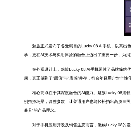
魅族正式发布了备受瞩目的Lucky 08 AI手机，
学，更在AI技术与实用体验的融合上迈出了重要一步，为
在外观设计上，魅族Lucky 08 AI手机延续了
康，真正做到了“颜值”与“质感”并存，符合年轻用户对个性
核心亮点在于其深度融合的AI能力。魅族Lucky 0
别拍摄场景，调整参数，让普通用户也能轻松拍出高质量照
兼具”的产品理念。
对于手机应用开发及销售生态而言，魅族Lucky 08