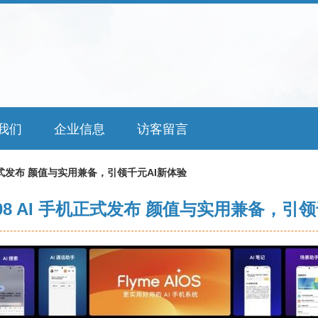
我们
企业信息
访客留言
 手机正式发布 颜值与实用兼备，引领千元AI新体验
y 08 AI 手机正式发布 颜值与实用兼备，引