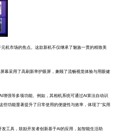
成为千元机市场的焦点。这款新机不仅继承了魅族一贯的精致美
。其屏幕采用了高刷新率护眼屏，兼顾了流畅视觉体验与用眼健
像AI增强等多项功能。例如，其相机系统可通过AI算法自动识
这些功能显著提升了日常使用的便捷性与效率，体现了“实用
和开发工具，鼓励开发者创新基于AI的应用，如智能生活助