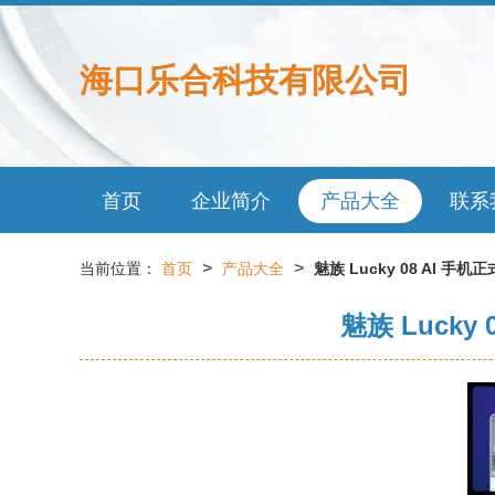
海口乐合科技有限公司
首页
企业简介
产品大全
联系
>
>
当前位置：
首页
产品大全
魅族 Lucky 08 AI
魅族 Luck