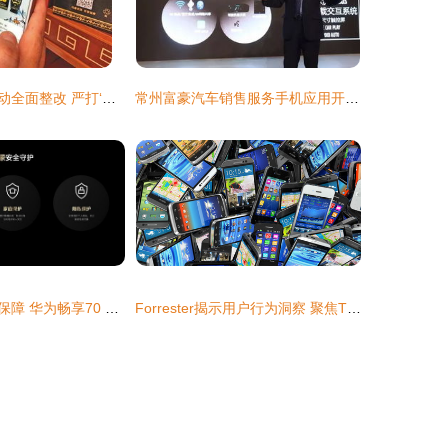
山西汾酒集团启动全面整改 严打‘三无散酒’冒充品牌 并强化手机应用开发销售业务
常州富豪汽车销售服务手机应用开发及销售策略
超长续航与安全保障 华为畅享70 Pro 5G 18天待机实测与手机应用开发销售洞察
Forrester揭示用户行为洞察 聚焦TOP 5应用的开发与营销策略