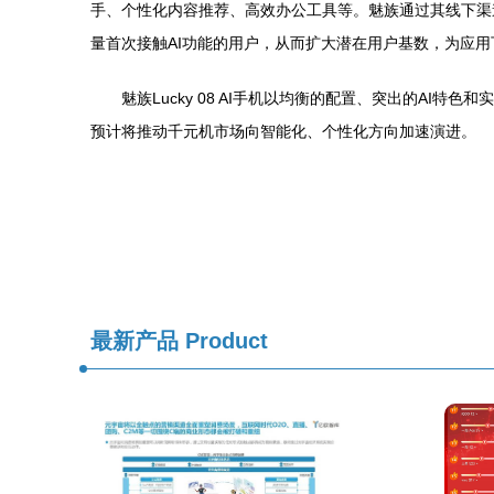
手、个性化内容推荐、高效办公工具等。魅族通过其线下渠道
量首次接触AI功能的用户，从而扩大潜在用户基数，为应
魅族Lucky 08 AI手机以均衡的配置、突出的A
预计将推动千元机市场向智能化、个性化方向加速演进。
最新产品
Product