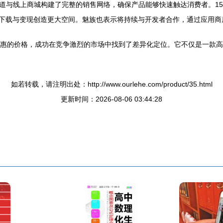
与线上商城构建了完整的销售网络，确保产品能够快速触达消费者。159
用下载与变现创造更大空间。魅族也表示将持续与开发者合作，通过应用商
I特色和实惠的价格，成功在竞争激烈的市场中找到了差异化定位。它不仅是一
如若转载，请注明出处：http://www.ourlehe.com/product/35.html
更新时间：2026-08-06 03:44:28