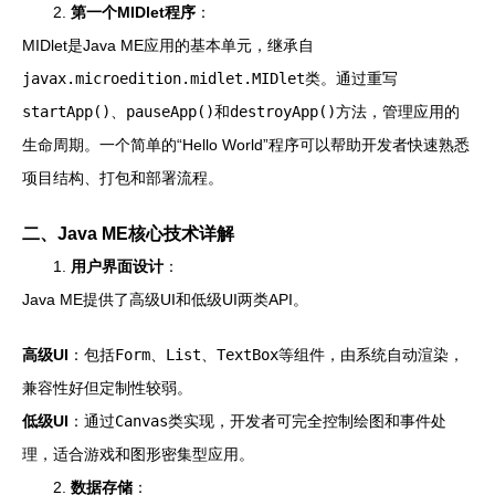
2.
第一个MIDlet程序
：
MIDlet是Java ME应用的基本单元，继承自
javax.microedition.midlet.MIDlet
类。通过重写
startApp()
、
pauseApp()
和
destroyApp()
方法，管理应用的
生命周期。一个简单的“Hello World”程序可以帮助开发者快速熟悉
项目结构、打包和部署流程。
二、Java ME核心技术详解
1.
用户界面设计
：
Java ME提供了高级UI和低级UI两类API。
高级UI
：包括
Form
、
List
、
TextBox
等组件，由系统自动渲染，
兼容性好但定制性较弱。
低级UI
：通过
Canvas
类实现，开发者可完全控制绘图和事件处
理，适合游戏和图形密集型应用。
2.
数据存储
：